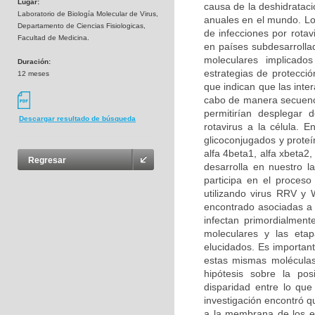
Lugar:
causa de la deshidrataci
Laboratorio de Biología Molecular de Virus,
anuales en el mundo. Lo
Departamento de Ciencias Fisiologicas,
de infecciones por rotav
Facultad de Medicina.
en países subdesarrolla
moleculares implicados
Duración:
estrategias de protecció
12 meses
que indican que las inter
cabo de manera secuenci
permitirían desplegar 
Descargar resultado de búsqueda
rotavirus a la célula. E
glicoconjugados y proteí
alfa 4beta1, alfa xbeta2
Regresar
desarrolla en nuestro l
participa en el proceso
utilizando virus RRV y 
encontrado asociadas a l
infectan primordialment
moleculares y las etap
elucidados. Es importante
estas mismas moléculas 
hipótesis sobre la po
disparidad entre lo que
investigación encontró q
a la membrana de los en