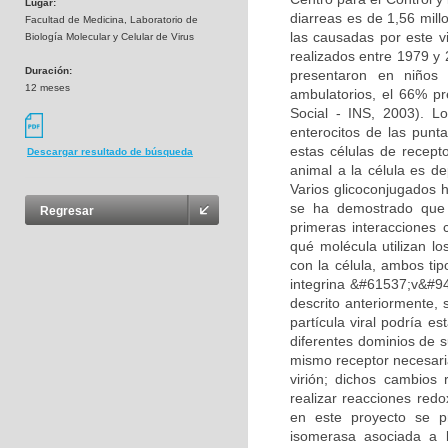
Lugar:
diarreas es de 1,56 mil
Facultad de Medicina, Laboratorio de
las causadas por este v
Biología Molecular y Celular de Virus
realizados entre 1979 y 
Duración:
presentaron en niños
12 meses
ambulatorios, el 66% pr
Social - INS, 2003). Lo
enterocitos de las punta
estas células de recept
Descargar resultado de búsqueda
animal a la célula es de
Varios glicoconjugados 
se ha demostrado que d
Regresar
primeras interacciones 
qué molécula utilizan l
con la célula, ambos tip
integrina &#61537;v&#94
descrito anteriormente, 
partícula viral podría es
diferentes dominios de s
mismo receptor necesari
virión; dichos cambios 
realizar reacciones redox
en este proyecto se pro
isomerasa asociada a 