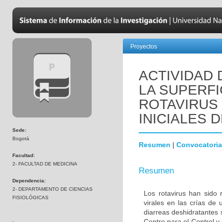
Proyectos
ACTIVIDAD
LA SUPERFI
ROTAVIRUS
INICIALES 
Sede:
Bogotá
Resumen
|
Convocatoria
Facultad:
2- FACULTAD DE MEDICINA
Resumen
Dependencia:
2- DEPARTAMENTO DE CIENCIAS
Los rotavirus han sido 
FISIOLÓGICAS
virales en las crías de
diarreas deshidratantes
Centro para el Control y