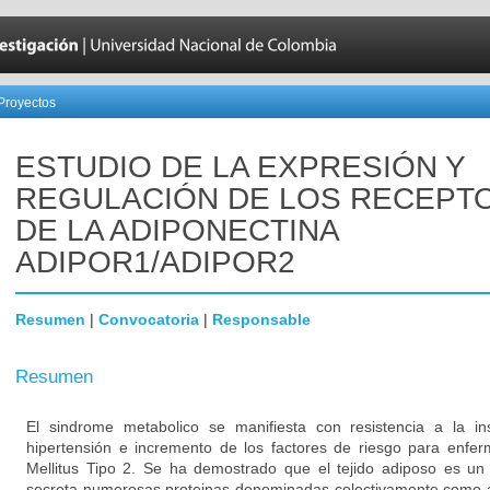
Proyectos
ESTUDIO DE LA EXPRESIÓN Y
REGULACIÓN DE LOS RECEPT
DE LA ADIPONECTINA
ADIPOR1/ADIPOR2
Resumen
|
Convocatoria
|
Responsable
Resumen
El sindrome metabolico se manifiesta con resistencia a la insu
hipertensión e incremento de los factores de riesgo para enfe
Mellitus Tipo 2. Se ha demostrado que el tejido adiposo es un
secreta numerosas proteinas denominadas colectivamente como ad