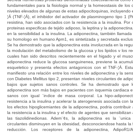
fundamentales para la fisiologia normal y la homeostasis de los c
niveles elevados de algunas de estas adipocitoquinas, incluyendo 
¦Á (TNF-¦Á), el inhibidor del activador de plasminogeno tipo 1 (P
resistina, han sido asociados con la resistencia a la insulina. Por 
proteinas especificas de tejido adiposo, la leptina y la adiponecti
en la sensibilidad a la insulina. La adiponectina, también llama
su homologo en humano Apm1, es sintetizada y secretada exclusi
Se ha demostrado que la adiponectina esta involucrada en la regu
la modulación del metabolismo de la glucosa y los lipidos v los 
cuales han sido descritos recientemente en el higado y el mus
adiponectina reduce la glucosa sanguinenea, previene la acumul
esqueletico y presenta efectos antagonicos con el TNF-¦Á. Est
manifiesto una relación entre los niveles de adiponectina y la sensi
con Diabetes Mellitus tipo 2, presentan niveles circulantes de adip
bajos que sujetos sanos controles. Se ha demostrado que lo
adiponectina son más bajos en pacientes con isquemia cardiaca e
sanos con igual ¨indice de masa corporal. La hipo-adiponect
resistencia a la insulina y acelerar la aterogenesis asociada con
los efectos hipoglicemiantes de la adiponectina, podria contribui
la resistencia a la insulina y el efecto de agentes que sensibilizan
las tiazolidinedionas. Adem¨¢s, la adiponectina es la ¨unica
circulantes disminuyen en la obesidad, desconociendose hasta la
reducción. Los receptores de la adiponectina, AdipoR1/