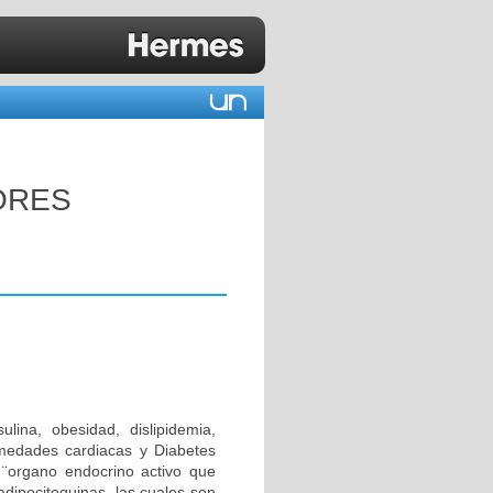
ORES
lina, obesidad, dislipidemia,
rmedades cardiacas y Diabetes
 ¨organo endocrino activo que
ipocitoquinas, las cuales son