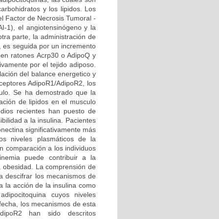
arbohidratos y los lipidos. Los
el Factor de Necrosis Tumoral -
AI-1), el angiotensinógeno y la
otra parte, la administración de
na, es seguida por un incremento
da en ratones Acrp30 o AdipoQ y
vamente por el tejido adiposo.
lación del balance energetico y
receptores AdipoR1/AdipoR2, los
culo. Se ha demostrado que la
ación de lipidos en el musculo
udios recientes han puesto de
bilidad a la insulina. Pacientes
onectina significativamente más
s niveles plasmáticos de la
n comparación a los individuos
inemia puede contribuir a la
 la obesidad. La comprensión de
r a descifrar los mecanismos de
 a la acción de la insulina como
 adipocitoquina cuyos niveles
 fecha, los mecanismos de esta
AdipoR2 han sido descritos