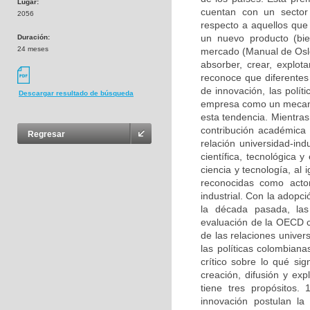
Lugar:
cuentan con un sector 
2056
respecto a aquellos que
un nuevo producto (bie
Duración:
24 meses
mercado (Manual de Oslo)
absorber, crear, explot
reconoce que diferentes
de innovación, las polít
Descargar resultado de búsqueda
empresa como un mecanis
esta tendencia. Mientras
contribución académica 
Regresar
relación universidad-i
científica, tecnológica
ciencia y tecnología, al
reconocidas como acto
industrial. Con la adopc
la década pasada, las
evaluación de la OECD c
de las relaciones univer
las políticas colombian
crítico sobre lo qué sig
creación, difusión y ex
tiene tres propósitos. 
innovación postulan la