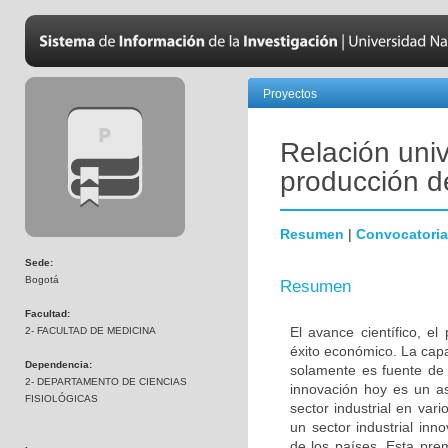
Proyectos
Relación uni
producción d
Resumen
|
Convocatoria
Sede:
Bogotá
Resumen
Facultad:
El avance científico, e
2- FACULTAD DE MEDICINA
éxito económico. La capa
Dependencia:
solamente es fuente de 
2- DEPARTAMENTO DE CIENCIAS
innovación hoy es un asp
FISIOLÓGICAS
sector industrial en var
un sector industrial in
de los países. Esta pre