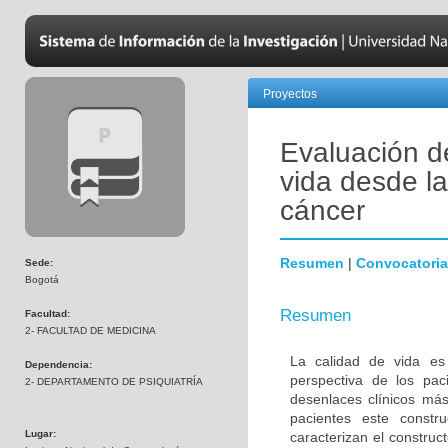
Proyectos
Evaluación d
vida desde la
cáncer
Resumen
|
Convocatoria
Sede:
Bogotá
Resumen
Facultad:
2- FACULTAD DE MEDICINA
La calidad de vida es
Dependencia:
perspectiva de los pac
2- DEPARTAMENTO DE PSIQUIATRÍA
desenlaces clínicos má
pacientes este constr
Lugar:
caracterizan el constru