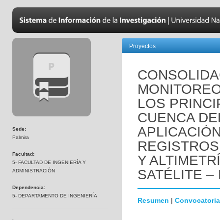
Proyectos
CONSOLIDA
MONITOREO
LOS PRINCI
CUENCA DE
APLICACIÓ
Sede:
Palmira
REGISTROS
Facultad:
Y ALTIMETR
5- FACULTAD DE INGENIERÍA Y
SATÉLITE –
ADMINISTRACIÓN
Dependencia:
5- DEPARTAMENTO DE INGENIERÍA
Resumen
|
Convocatoria