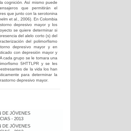
 la cognición. Así mismo puede
nsajeros que permitirán el
res que junto con la serotonina
helm et al., 2006). En Colombia
storno depresivo mayor y los
royecto se quiere determinar si
resencia del alelo corto (s) del
acterización del polimorfismo
torno depresivo mayor y en
sticado con depresión mayor y
. A cada grupo se le tomara una
olimorfismo 5HTTLPR y se les
estresantes de la vida los han
sticamente para determinar la
l trastorno depresivo mayor.
N DE JÓVENES
IAS - 2013
N DE JÓVENES