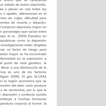
de ánimo que se caracteriza
un estado de ánimo deprimido,
és o placer en casi todas las
 o apetito, alteraciones en el
ntos de culpa, dificultad para
rentes de muerte o ideación,
el trastorno depresivo mayor en
n porcentajes que varían entre
epo et al., 2004) Estudios en
quiátricas como la depresión
nvestigaciones están dirigidas
ser un factor de riesgo para
resión mayor se ha encontrado
nfermedad es la exposición a
l punto de vista genético, la
llevar a una disminución de la
encia es uno de los factores
 y Agam 2008). El gen SLC6A4
n la región promotora que se
presión del alelo corto produce
ra de serotonina, por lo que la
, depresión y conducta suicida
contribuye a muchas funciones
mperatura corporal, el humor, la