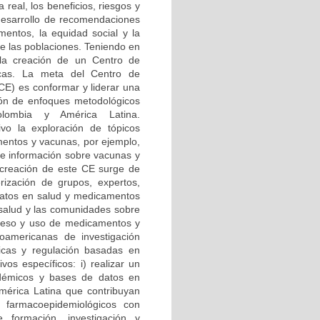
real, los beneficios, riesgos y
desarrollo de recomendaciones
mentos, la equidad social y la
e las poblaciones. Teniendo en
s la creación de un Centro de
icas. La meta del Centro de
CE) es conformar y liderar una
ción de enfoques metodológicos
olombia y América Latina.
vo la exploración de tópicos
entos y vacunas, por ejemplo,
de información sobre vacunas y
creación de este CE surge de
erización de grupos, expertos,
datos en salud y medicamentos
 salud y las comunidades sobre
cceso y uso de medicamentos y
noamericanas de investigación
icas y regulación basadas en
vos específicos: i) realizar un
adémicos y bases de datos en
érica Latina que contribuyan
 farmacoepidemiológicos con
e formación, investigación y