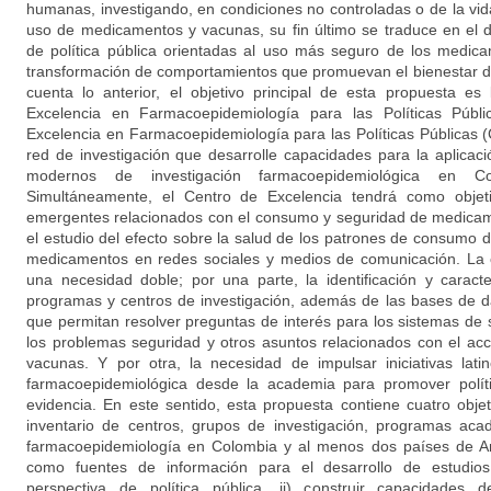
humanas, investigando, en condiciones no controladas o de la vida 
uso de medicamentos y vacunas, su fin último se traduce en el 
de política pública orientadas al uso más seguro de los medica
transformación de comportamientos que promuevan el bienestar d
cuenta lo anterior, el objetivo principal de esta propuesta e
Excelencia en Farmacoepidemiología para las Políticas Públ
Excelencia en Farmacoepidemiología para las Políticas Públicas (
red de investigación que desarrolle capacidades para la aplica
modernos de investigación farmacoepidemiológica en C
Simultáneamente, el Centro de Excelencia tendrá como objeti
emergentes relacionados con el consumo y seguridad de medicam
el estudio del efecto sobre la salud de los patrones de consumo 
medicamentos en redes sociales y medios de comunicación. La 
una necesidad doble; por una parte, la identificación y caract
programas y centros de investigación, además de las bases de 
que permitan resolver preguntas de interés para los sistemas de
los problemas seguridad y otros asuntos relacionados con el a
vacunas. Y por otra, la necesidad de impulsar iniciativas lati
farmacoepidemiológica desde la academia para promover polít
evidencia. En este sentido, esta propuesta contiene cuatro objeti
inventario de centros, grupos de investigación, programas ac
farmacoepidemiología en Colombia y al menos dos países de Am
como fuentes de información para el desarrollo de estudios
perspectiva de política pública, ii) construir capacidades d