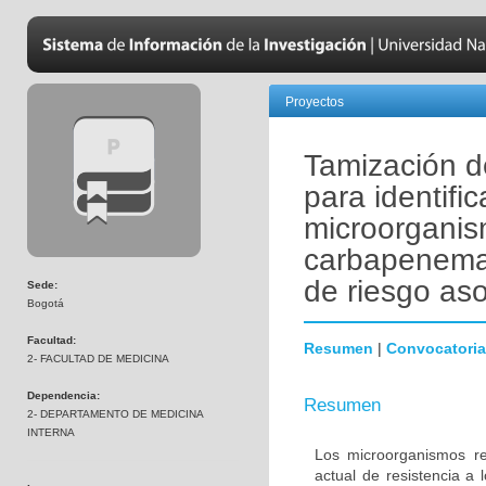
Proyectos
Tamización d
para identifi
microorganis
carbapenemas
de riesgo aso
Sede:
Bogotá
Facultad:
Resumen
|
Convocatoria
2- FACULTAD DE MEDICINA
Dependencia:
Resumen
2- DEPARTAMENTO DE MEDICINA
INTERNA
Los microorganismos re
actual de resistencia a