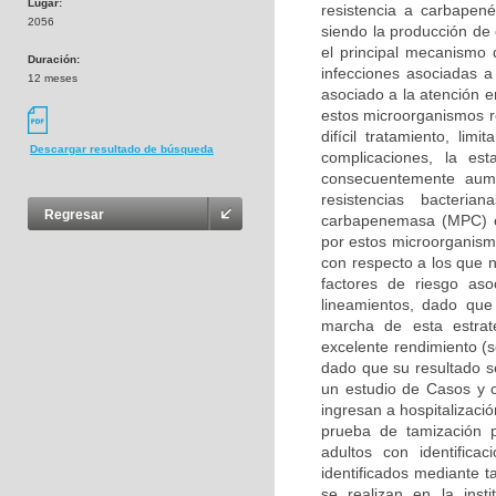
Lugar:
resistencia a carbapen
2056
siendo la producción de
el principal mecanismo 
Duración:
infecciones asociadas a
12 meses
asociado a la atención e
estos microorganismos r
difícil tratamiento, li
Descargar resultado de búsqueda
complicaciones, la es
consecuentemente aume
resistencias bacteri
Regresar
carbapenemasa (MPC) es 
por estos microorganism
con respecto a los que n
factores de riesgo aso
lineamientos, dado que
marcha de esta estrat
excelente rendimiento (s
dado que su resultado 
un estudio de Casos y c
ingresan a hospitalizaci
prueba de tamización 
adultos con identific
identificados mediante 
se realizan en la inst