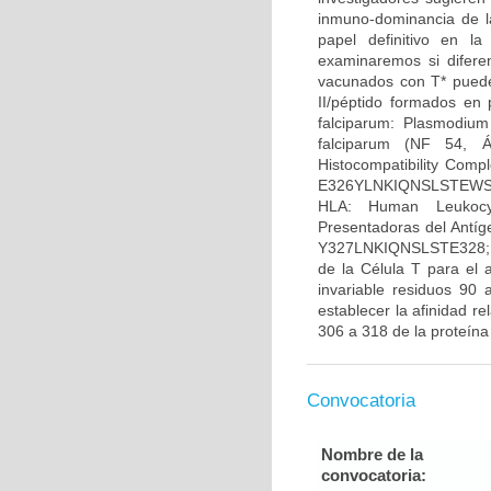
inmuno-dominancia de l
papel definitivo en l
examinaremos si difere
vacunados con T* pueden
II/péptido formados en 
falciparum: Plasmodium
falciparum (NF 54, Á
Histocompatibility Comp
E326YLNKIQNSLSTEWSPCSV
HLA: Human Leukocyt
Presentadoras del Antí
Y327LNKIQNSLSTE328; T
de la Célula T para el 
invariable residuos 90 
establecer la afinidad 
306 a 318 de la proteína
Convocatoria
Nombre de la
convocatoria: