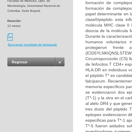
Facultad de Medicina, Dpto. de
formación de complejo
Microbiología, Universidad Nacional de
formación de complejos
Colombia, Sede Bogotá.
papel determinante en l
claseII/péptido esta i
Duración:
molécula MHC clase II 
12 meses
disocia de la molécula 
Durante la caracterizaci
humanos voluntarios i
Descargar resultado de búsqueda
protegieron frente
(E326YLNKIQNSLSTEWS
Circumsporozoito (CS) ll
Regresar
de linfocitos T CD4+ espe
HLA-DR en individuos va
el péptido T* es candida
falcíparum. Recientement
memoria específicos par
se evidenciaron dos ep
(T*-1) y la otra en el c
al alelo DR4 y que gener
tres dosis del péptido T
epitopes evidenciaron d
especificas para T*-1 ap
T*-5 fueron aislados so
investigadores sugieren