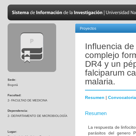
Proyectos
Influencia de
complejo for
DR4 y un pép
falciparum ca
malaria.
Sede:
Bogotá
Facultad:
Resumen
|
Convocatoria
2- FACULTAD DE MEDICINA
Dependencia:
Resumen
2- DEPARTAMENTO DE MICROBIOLOGÍA
La respuesta de linfoci
Lugar:
parásitos del genero 