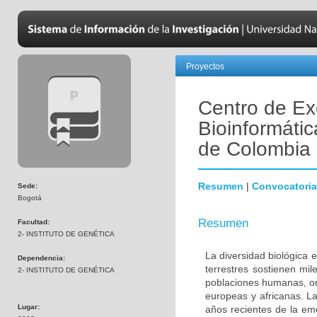
Proyectos
Centro de Ex
Bioinformátic
de Colombia
Resumen
|
Convocatoria
Sede:
Bogotá
Resumen
Facultad:
2- INSTITUTO DE GENÉTICA
La diversidad biológica 
Dependencia:
terrestres sostienen mi
2- INSTITUTO DE GENÉTICA
poblaciones humanas, ori
europeas y africanas. La
Lugar:
años recientes de la em