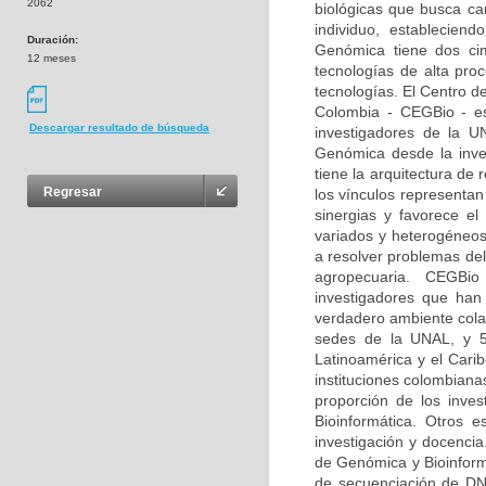
2062
biológicas que busca car
individuo, estableciend
Duración:
Genómica tiene dos ci
12 meses
tecnologías de alta pro
tecnologías. El Centro d
Colombia - CEGBio - es 
Descargar resultado de búsqueda
investigadores de la U
Genómica desde la inves
tiene la arquitectura de
Regresar
los vínculos representan
sinergias y favorece e
variados y heterogéneos
a resolver problemas del
agropecuaria. CEGBio 
investigadores que ha
verdadero ambiente cola
sedes de la UNAL, y 53
Latinoamérica y el Cari
instituciones colombiana
proporción de los inve
Bioinformática. Otros 
investigación y docencia
de Genómica y Bioinform
de secuenciación de DNA