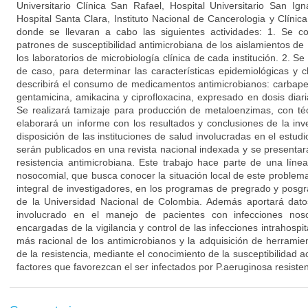
Universitario Clínica San Rafael, Hospital Universitario San Ign
Hospital Santa Clara, Instituto Nacional de Cancerologia y Clíni
donde se llevaran a cabo las siguientes actividades: 1. Se c
patrones de susceptibilidad antimicrobiana de los aislamientos de
los laboratorios de microbiología clínica de cada institución. 2. S
de caso, para determinar las características epidemiológicas y c
describirá el consumo de medicamentos antimicrobianos: carbape
gentamicina, amikacina y ciprofloxacina, expresado en dosis diar
Se realizará tamizaje para producción de metaloenzimas, con té
elaborará un informe con los resultados y conclusiones de la inv
disposición de las instituciones de salud involucradas en el estudi
serán publicados en una revista nacional indexada y se presenta
resistencia antimicrobiana. Este trabajo hace parte de una línea
nosocomial, que busca conocer la situación local de este problem
integral de investigadores, en los programas de pregrado y posgr
de la Universidad Nacional de Colombia. Además aportará dato
involucrado en el manejo de pacientes con infecciones nos
encargadas de la vigilancia y control de las infecciones intrahospit
más racional de los antimicrobianos y la adquisición de herrami
de la resistencia, mediante el conocimiento de la susceptibilidad a
factores que favorezcan el ser infectados por P.aeruginosa resist