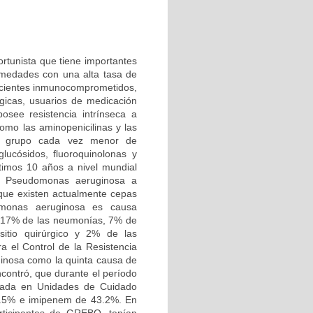
tunista que tiene importantes
ermedades con una alta tasa de
 pacientes inmunocomprometidos,
icas, usuarios de medicación
osee resistencia intrínseca a
como las aminopenicilinas y las
un grupo cada vez menor de
lucósidos, fluoroquinolonas y
ltimos 10 años a nivel mundial
e Pseudomonas aeruginosa a
 que existen actualmente cepas
domonas aeruginosa es causa
ca 17% de las neumonías, 7% de
sitio quirúrgico y 2% de las
a el Control de la Resistencia
inosa como la quinta causa de
contró, que durante el período
islada en Unidades de Cuidado
58.5% e imipenem de 43.2%. En