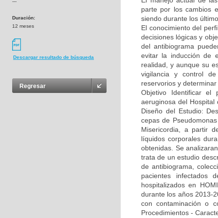
El manejo actual de la
---
parte por los cambios e
siendo durante los últim
Duración:
12 meses
El conocimiento del per
decisiones lógicas y obje
del antibiograma puede
evitar la inducción de 
Descargar resultado de búsqueda
realidad, y aunque su es
vigilancia y control de
reservorios y determinar
Regresar
Objetivo Identificar el
aeruginosa del Hospital
Diseño del Estudio: Des
cepas de Pseudomonas ae
Misericordia, a partir 
líquidos corporales dur
obtenidas. Se analizaran
trata de un estudio descr
de antibiograma, colecci
pacientes infectados d
hospitalizados en HOMI,
durante los años 2013-20
con contaminación o co
Procedimientos - Caracte