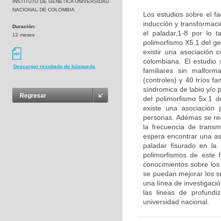
INSTITUTO DE GENETICA UNIVERSIDAD
NACIONAL DE COLOMBIA
Los estudios sobre el fa
inducción y transformaci
Duración:
el paladar,1-8 por lo t
12 meses
polimorfismo X5.1 del g
existir una asociación 
colombiana. El estudio
Descargar resultado de búsqueda
familiares sin malform
(controles) y 40 tríos f
síndromica de labio y/o p
Regresar
del polimorfismo 5x.1 d
existe una asociación p
personas. Adémas se real
la frecuencia de transm
espera encontrar una aso
paladar fisurado en la
polimorfismos de este 
conocimientos sobre los 
se puedan mejorar los se
una línea de investigaci
las lineas de profund
universidad nacional.