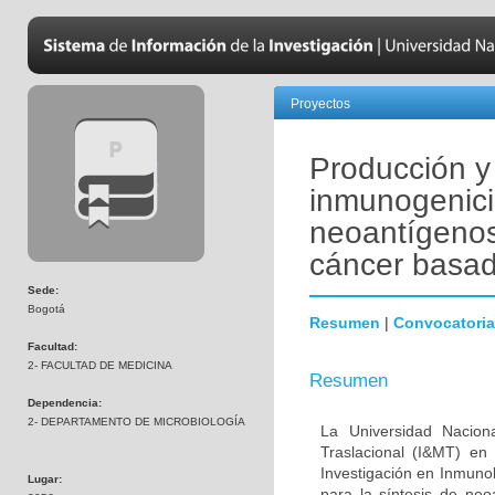
Proyectos
Producción y 
inmunogenic
neoantígenos
cáncer basad
Sede:
Bogotá
Resumen
|
Convocatoria
Facultad:
2- FACULTAD DE MEDICINA
Resumen
Dependencia:
2- DEPARTAMENTO DE MICROBIOLOGÍA
La Universidad Nacion
Traslacional (I&MT) en
Investigación en Inmuno
Lugar:
para la síntesis de n