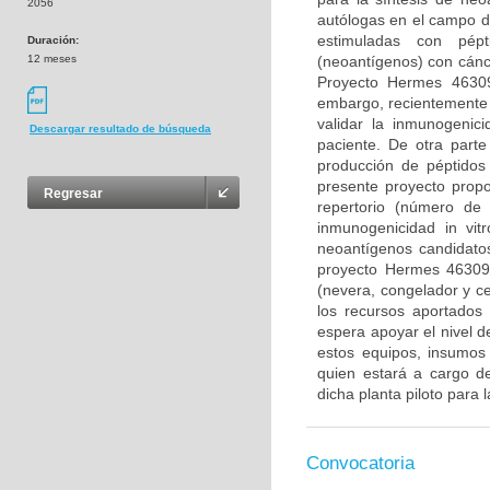
2056
autólogas en el campo d
estimuladas con pép
Duración:
12 meses
(neoantígenos) con cánc
Proyecto Hermes 46309
embargo, recientemente 
validar la inmunogenic
Descargar resultado de búsqueda
paciente. De otra parte
producción de péptidos 
presente proyecto propo
Regresar
repertorio (número de 
inmunogenicidad in vitr
neoantígenos candidatos
proyecto Hermes 46309.
(nevera, congelador y ce
los recursos aportados
espera apoyar el nivel d
estos equipos, insumos
quien estará a cargo de
dicha planta piloto para 
Convocatoria