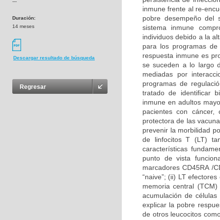
---
inmune frente al re-encu
pobre desempeño del 
Duración:
14 meses
sistema inmune compro
individuos debido a la a
para los programas de 
respuesta inmune es pro
Descargar resultado de búsqueda
se suceden a lo largo d
mediadas por interacc
programas de regulació
Regresar
tratado de identificar
inmune en adultos mayo
pacientes con cáncer, 
protectora de las vacun
prevenir la morbilidad p
de linfocitos T (LT) 
características fundam
punto de vista funciona
marcadores CD45RA /CD4
“naive”; (ii) LT efectore
memoria central (TCM) 
acumulación de células
explicar la pobre respu
de otros leucocitos co