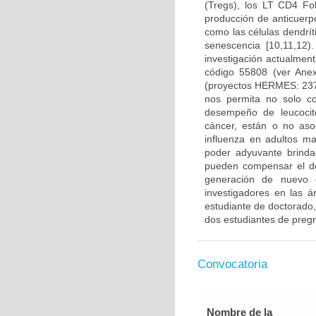
(Tregs), los LT CD4 Fo
producción de anticuerp
como las células dendrí
senescencia [10,11,12
investigación actualmen
código 55808 (ver Ane
(proyectos HERMES: 237
nos permita no solo co
desempeño de leucocito
cáncer, están o no aso
influenza en adultos m
poder adyuvante brinda
pueden compensar el d
generación de nuevo c
investigadores en las á
estudiante de doctorado,
dos estudiantes de preg
Convocatoria
Nombre de la