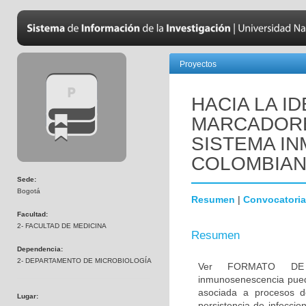
Proyectos
HACIA LA I
MARCADORE
SISTEMA IN
COLOMBIA
Sede:
Bogotá
Resumen
|
Convocatoria
Facultad:
2- FACULTAD DE MEDICINA
Resumen
Dependencia:
2- DEPARTAMENTO DE MICROBIOLOGÍA
Ver FORMATO DE
inmunosenescencia pued
asociada a procesos de
Lugar:
persistencia de infeccio