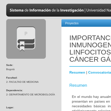
Proyectos
IMPORTANC
INMUNOGENI
LINFOCITOS
CÁNCER GÁ
Sede:
Bogotá
Resumen
|
Convocatoria
Facultad:
2- FACULTAD DE MEDICINA
Resumen
Dependencia:
2- DEPARTAMENTO DE MICROBIOLOGÍA
En el mundo hay anualm
presentan en países en v
necesidades básicas in
Lugar:
etiológicamente relacion