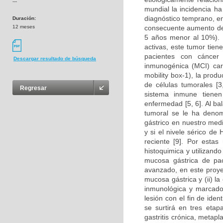
---
mundial la incidencia h
diagnóstico temprano, e
Duración:
12 meses
consecuente aumento de 
5 años menor al 10%). 
activas, este tumor tien
pacientes con cáncer
Descargar resultado de búsqueda
inmunogénica (MCI) car
mobility box-1), la prod
de células tumorales [3,
Regresar
sistema inmune tienen
enfermedad [5, 6]. Al ba
tumoral se le ha denomi
gástrico en nuestro med
y si el nivele sérico d
reciente [9]. Por estas
histoquimica y utilizand
mucosa gástrica de paci
avanzado, en este proyect
mucosa gástrica y (ii) l
inmunológica y marcador
lesión con el fin de iden
se surtirá en tres eta
gastritis crónica, metapla