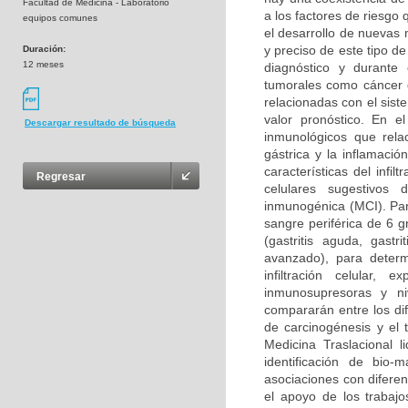
Facultad de Medicina - Laboratorio
a los factores de riesgo
equipos comunes
el desarrollo de nuevas
y preciso de este tipo d
Duración:
12 meses
diagnóstico y durante
tumorales como cáncer d
relacionadas con el sis
valor pronóstico. En e
Descargar resultado de búsqueda
inmunológicos que rela
gástrica y la inflamació
características del infi
Regresar
celulares sugestivos 
inmunogénica (MCI). Para
sangre periférica de 6 g
(gastritis aguda, gastri
avanzado), para determ
infiltración celular,
inmunosupresoras y ni
compararán entre los dif
de carcinogénesis y el 
Medicina Traslacional l
identificación de bio-
asociaciones con difere
el apoyo de los trabajo