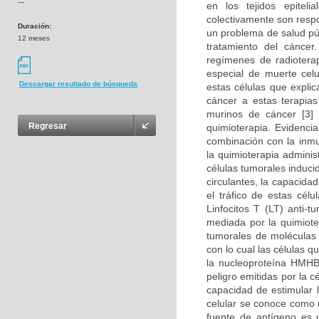
---
en los tejidos epitel
colectivamente son resp
Duración:
un problema de salud púb
12 meses
tratamiento del cánce
regímenes de radioterap
especial de muerte cel
Descargar resultado de búsqueda
estas células que expli
cáncer a estas terapia
murinos de cáncer [3]
Regresar
quimioterapia. Evidenci
combinación con la inmu
la quimioterapia adminis
células tumorales induci
circulantes, la capacida
el tráfico de estas cél
Linfocitos T (LT) anti-
mediada por la quimioter
tumorales de moléculas 
con lo cual las células q
la nucleoproteína HMHB
peligro emitidas por la 
capacidad de estimular 
celular se conoce como 
fuente de antígeno es u