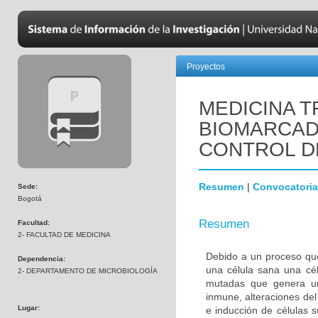
Proyectos
MEDICINA T
BIOMARCAD
CONTROL D
Resumen
|
Convocatoria
Sede:
Bogotá
Resumen
Facultad:
2- FACULTAD DE MEDICINA
Debido a un proceso que
Dependencia:
una célula sana una cél
2- DEPARTAMENTO DE MICROBIOLOGÍA
mutadas que genera una
inmune, alteraciones del 
Lugar:
e inducción de células 