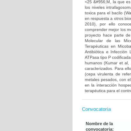
<25 &#956;M, la que es
los niveles intrafagoso
toxica para el bacilo (W
en respuesta a otros bio
2010), por ello conoc
comprender mejor los me
proyecto hace parte de
Molecular de las Mic
Terapéuticas en Micoba
Antibiótica e Infecció
ATPasa tipo P codificada
humanos (Kumar et al, 2
caracterizados. Para ell
(cepa virulenta de refe
metales pesados, con el
en la interacción hosp
terapéutica para el contr
Convocatoria
Nombre de la
convocatoria: