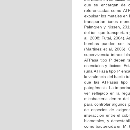
que se encargan de ca
referenciadas como ATPa
expulsar los metales en 
transportan iones mon
Palmgren y Nissen, 201
del ion que transportan
al, 2008; Futai, 2004).
bombas pueden ser tra
(Martinez et al, 2006).
supervivencia intracelul
ATPasa tipo P deben te
esenciales y tóxicos. Es
(una ATPasa tipo P enca
la virulencia del bacilo
que las ATPasas tipo
patogénesis. La importa
ver reflejado en la reg
micobacteria dentro del
para controlar algunos 
de especies de oxigeno 
interacción entre el cob
biometales, y desestab
como bactericida en M. t