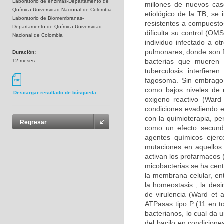
Laboratorio de enzimas-Departamento de
millones de nuevos cas
Química Universidad Nacional de Colombia
etiológico de la TB, se
Laboratorio de Biomembranas-
resistentes a compuesto
Departamento de Química Universidad
dificulta su control (O
Nacional de Colombia
individuo infectado a ot
pulmonares, donde son f
Duración:
bacterias que mueren 
12 meses
tuberculosis interfier
fagosoma. Sin embrago,
como bajos niveles de n
Descargar resultado de búsqueda
oxigeno reactivo (Ward
condiciones evadiendo e
con la quimioterapia, pe
Regresar
como un efecto secunda
agentes químicos ejerc
mutaciones en aquellos
activan los profarmacos 
micobacterias se ha cent
la membrana celular, en
la homeostasis , la des
de virulencia (Ward et
ATPasas tipo P (11 en to
bacterianos, lo cual da 
del bacilo en condicion