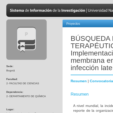
Proyectos
BÚSQUEDA 
TERAPÉUTI
Implementaci
membrana en l
infección lat
Sede:
Bogotá
Facultad:
Resumen
|
Convocatoria
2- FACULTAD DE CIENCIAS
Dependencia:
Resumen
2- DEPARTAMENTO DE QUÍMICA
A nivel mundial, la inc
Lugar:
reporte de la organizac