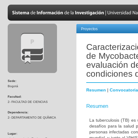
Proyectos
Caracterizac
de Mycobacte
evaluación de
condiciones 
Sede:
Bogotá
Resumen
|
Convocatoria
Facultad:
2- FACULTAD DE CIENCIAS
Resumen
Dependencia:
2- DEPARTAMENTO DE QUÍMICA
La tuberculosis (TB) es
desafíos para la salud 
personas infectadas con
Lugar:
mundial, y junto al VIH