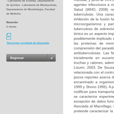
- Laboratorio de Enzimas, Departamento
agentes infecciosos a n
de Química - Laboratorio de Micobacterias,
Salud (WHO, 2008) re
Departamento de Microbiología, Facultad
de Medicina
tuberculosis. Una carac
inhibición de la fusión
Duración:
microorganismos y par
4 meses
tuberculoso de sobreviv
iónico es un aspecto imp
posiblemente implicado e
las proteínas de memb
Descargar resultado de búsqueda
comprensión del parasiti
antituberculosas. Las 
inicialmente en eucari
Regresar
truchas y ratones, ade
Lizumi, 2003, De Souza
relacionada con el contr
pocos reportes acerca d
encaminado a organismo
1999 y Shono 1995). A p
codifican para transpor
se caracterice experim
excepción de datos func
Asociada al Macrófago, 
pretende caracterizar l