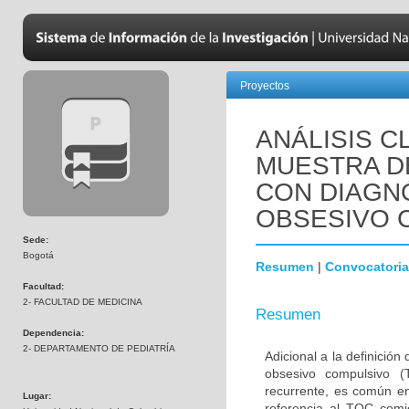
Proyectos
ANÁLISIS C
MUESTRA D
CON DIAGN
OBSESIVO 
Sede:
Bogotá
Resumen
|
Convocatoria
Facultad:
2- FACULTAD DE MEDICINA
Resumen
Dependencia:
2- DEPARTAMENTO DE PEDIATRÍA
Adicional a la definición
obsesivo compulsivo 
recurrente, es común en
Lugar:
referencia al TOC comi