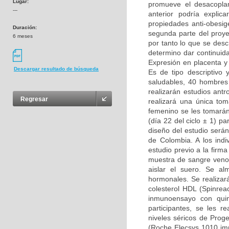
Lugar:
promueve el desacoplami
---
anterior podría explic
propiedades anti-obesig
Duración:
segunda parte del proye
6 meses
por tanto lo que se desc
determino dar continuid
Expresión en placenta y 
Descargar resultado de búsqueda
Es de tipo descriptivo
saludables, 40 hombres 
realizarán estudios ant
Regresar
realizará una única to
femenino se les tomarán 
(día 22 del ciclo ± 1) 
diseño del estudio serán
de Colombia. A los indiv
estudio previo a la firm
muestra de sangre venos
aislar el suero. Se al
hormonales. Se realizará
colesterol HDL (Spinrea
inmunoensayo con quim
participantes, se les r
niveles séricos de Prog
(Roche Elecsys 1010 im