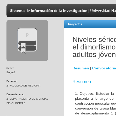
Proyectos
Niveles séric
el dimorfism
adultos jóve
Resumen
|
Convocatoria
Sede:
Bogotá
Resumen
Facultad:
2- FACULTAD DE MEDICINA
1. Objetivo: Estudiar la
Dependencia:
placenta a lo largo de 
2- DEPARTAMENTO DE CIENCIAS
contracción muscular que
FISIOLÓGICAS
conversión de grasa bla
de desacoplamiento 1 (