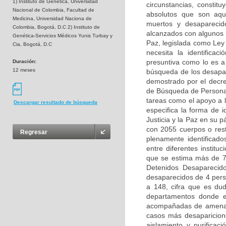
1) Instituto de Genética, Universidad
circunstancias, consti
Nacional de Colombia, Facultad de
absolutos que son aqu
Medicina, Universidad Naciona de
muertos y desaparecid
Colombia, Bogotá, D.C 2) Instituto de
alcanzados con algunos i
Genética-Servicios Médicos Yunis Turbay y
Paz, legislada como Ley
Cia, Bogotá, D.C
necesita la identific
presuntiva como lo es a 
Duración:
12 meses
búsqueda de los desapar
demostrado por el decre
de Búsqueda de Personas
tareas como el apoyo a 
Descargar resultado de búsqueda
especifica la forma de i
Justicia y la Paz en su 
con 2055 cuerpos o rest
Regresar
plenamente identificad
entre diferentes institu
que se estima más de 7
Detenidos Desaparecid
desaparecidos de 4 pers
a 148, cifra que es du
departamentos donde es
acompañadas de amenaza
casos más desaparicione
aislamiento y purificac