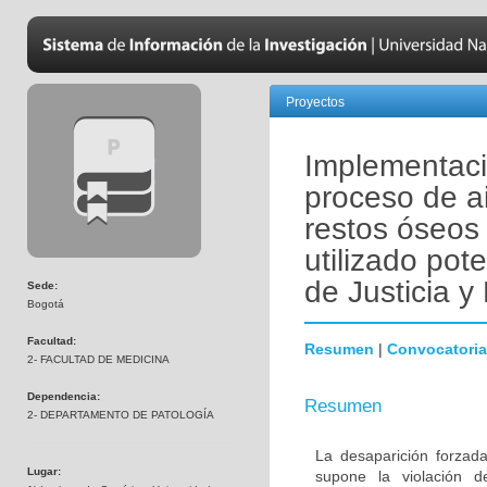
Proyectos
Implementaci
proceso de a
restos óseos
utilizado pot
de Justicia 
Sede:
Bogotá
Facultad:
Resumen
|
Convocatoria
2- FACULTAD DE MEDICINA
Dependencia:
Resumen
2- DEPARTAMENTO DE PATOLOGÍA
La desaparición forzada
Lugar:
supone la violación 