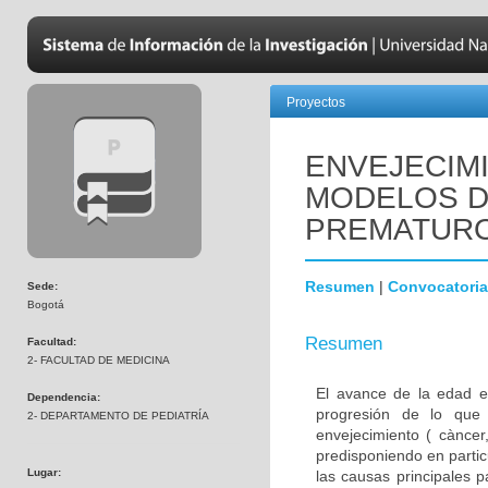
Proyectos
ENVEJECIM
MODELOS D
PREMATUR
Resumen
|
Convocatoria
Sede:
Bogotá
Resumen
Facultad:
2- FACULTAD DE MEDICINA
El avance de la edad e
Dependencia:
progresión de lo que
2- DEPARTAMENTO DE PEDIATRÍA
envejecimiento ( càncer,
predisponiendo en parti
Lugar:
las causas principales 