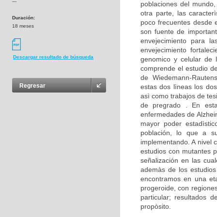
---
poblaciones del mundo,
otra parte, las caracte
Duración:
poco frecuentes desde e
18 meses
son fuente de important
envejecimiento para la
envejecimiento fortalec
Descargar resultado de búsqueda
genomico y celular de 
comprende el estudio d
de Wiedemann-Rautenst
Regresar
estas dos lìneas los dos
asì como trabajos de tes
de pregrado . En est
enfermedades de Alzheim
mayor poder estadìstico
población, lo que a su
implementando. A nivel c
estudios con mutantes p
señalización en las cua
ademàs de los estudios 
encontramos en una eta
progeroide, con regione
particular; resultados
propòsito.