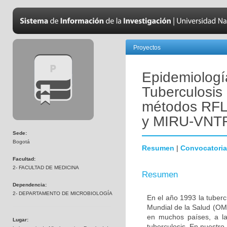
Proyectos
Epidemiologí
Tuberculosis 
métodos RF
y MIRU-VNTR
Sede:
Bogotá
Resumen
|
Convocatoria
Facultad:
2- FACULTAD DE MEDICINA
Resumen
Dependencia:
2- DEPARTAMENTO DE MICROBIOLOGÍA
En el año 1993 la tuber
Mundial de la Salud (OMS
en muchos países, a la
Lugar:
tuberculosis. En nuestro