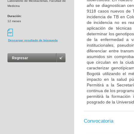
Laboratorio de Micobacterias, Facultad de
año se diagnostican cer
Medicina
9118 casos nuevos de TB
Duración:
incidencia de TB en Col
12 meses
de incidencia no es rea
aplicación de técnicas
determinar los genotipos
de la enfermedad a va
Descargar resultado de búsqueda
institucionales, pseudo
diferenciar entre trans
asumidos sin comprobac
Regresar
que circulan en la ciu
caracterizar genotípica
Bogotá utilizando el m
impacto en la salud púb
Permitirá a la Secreta
continua de los programa
permitirá la formación
posgrado de la Universi
Convocatoria