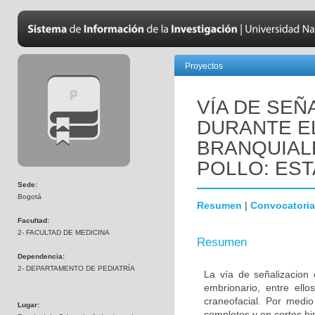
Proyectos
VÍA DE SEÑ
DURANTE E
BRANQUIAL
POLLO: EST
Sede:
Bogotá
Resumen
|
Convocatoria
Facultad:
2- FACULTAD DE MEDICINA
Resumen
Dependencia:
2- DEPARTAMENTO DE PEDIATRÍA
La vía de señalizacion 
embrionario, entre ello
craneofacial. Por medio
Lugar:
completos y en cortes hi