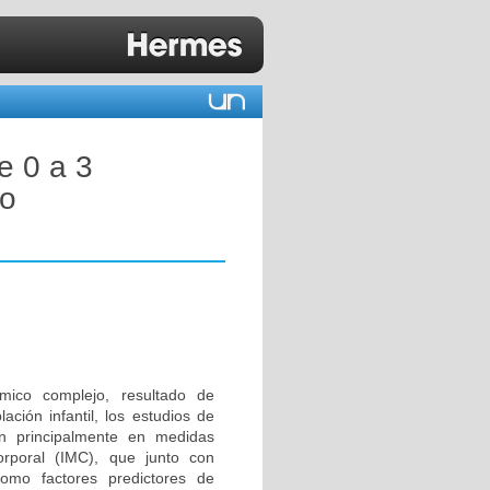
e 0 a 3
so
ámico complejo, resultado de
ación infantil, los estudios de
an principalmente en medidas
orporal (IMC), que junto con
como factores predictores de