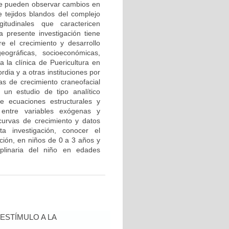
 se pueden observar cambios en
 tejidos blandos del complejo
itudinales que caractericen
a presente investigación tiene
re el crecimiento y desarrollo
geográficas, socioeconómicas,
a la clínica de Puericultura en
dia y a otras instituciones por
as de crecimiento craneofacial
 un estudio de tipo analítico
de ecuaciones estructurales y
s entre variables exógenas y
 curvas de crecimiento y datos
ta investigación, conocer el
nción, en niños de 0 a 3 años y
ciplinaria del niño en edades
ESTÍMULO A LA