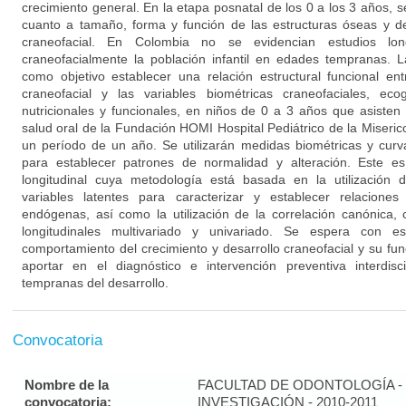
crecimiento general. En la etapa posnatal de los 0 a los 3 años,
cuanto a tamaño, forma y función de las estructuras óseas y de
craneofacial. En Colombia no se evidencian estudios long
craneofacialmente la población infantil en edades tempranas. L
como objetivo establecer una relación estructural funcional ent
craneofacial y las variables biométricas craneofaciales, eco
nutricionales y funcionales, en niños de 0 a 3 años que asisten 
salud oral de la Fundación HOMI Hospital Pediátrico de la Misericor
un período de un año. Se utilizarán medidas biométricas y curv
para establecer patrones de normalidad y alteración. Este es
longitudinal cuya metodología está basada en la utilización 
variables latentes para caracterizar y establecer relacione
endógenas, así como la utilización de la correlación canónica,
longitudinales multivariado y univariado. Se espera con es
comportamiento del crecimiento y desarrollo craneofacial y su fu
aportar en el diagnóstico e intervención preventiva interdis
tempranas del desarrollo.
Convocatoria
Nombre de la
FACULTAD DE ODONTOLOGÍA - 
convocatoria:
INVESTIGACIÓN - 2010-2011