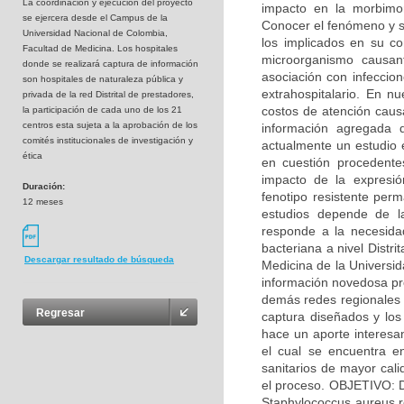
La coordinaciòn y ejecución del proyecto
impacto en la morbimo
se ejercera desde el Campus de la
Conocer el fenómeno y s
Universidad Nacional de Colombia,
los implicados en su co
Facultad de Medicina. Los hospitales
microorganismo causan
donde se realizará captura de información
asociación con infeccion
son hospitales de naturaleza pública y
extrahospitalario. En n
privada de la red Distrital de prestadores,
costos de atención causa
la participación de cada uno de los 21
centros esta sujeta a la aprobación de los
información agregada d
comités institucionales de investigación y
actualmente un estudio 
ética
en cuestión procedente
impacto de la expresió
Duración:
fenotipo resistente perm
12 meses
estudios depende de l
responde a la necesidad
bacteriana a nivel Distr
Descargar resultado de búsqueda
Medicina de la Universi
información novedosa pro
demás redes regionales d
Regresar
captura diseñados y los 
hace un aporte interesan
el cual se encuentra en
sanitarios de mayor cali
el proceso. OBJETIVO: D
Staphylococcus aureus re