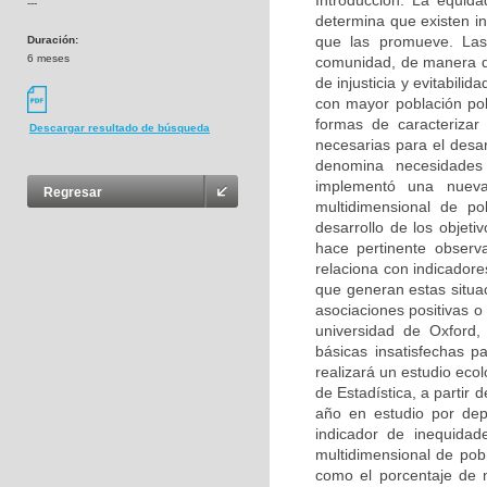
Introducción: La equid
---
determina que existen in
que las promueve. Las
Duración:
6 meses
comunidad, de manera qu
de injusticia y evitabili
con mayor población pob
formas de caracterizar
Descargar resultado de búsqueda
necesarias para el desar
denomina necesidades
implementó una nueva
Regresar
multidimensional de p
desarrollo de los objeti
hace pertinente observa
relaciona con indicador
que generan estas situaci
asociaciones positivas o
universidad de Oxford,
básicas insatisfechas 
realizará un estudio eco
de Estadística, a partir
año en estudio por dep
indicador de inequidad
multidimensional de pob
como el porcentaje de 