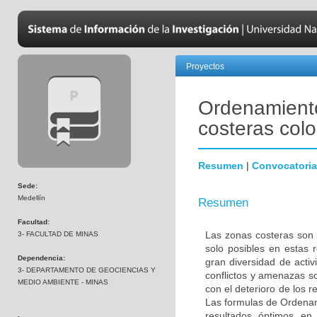
Proyectos
Ordenamiento 
costeras col
Resumen
|
Convocatoria
Sede:
Medellín
Resumen
Facultad:
Las zonas costeras son 
3- FACULTAD DE MINAS
solo posibles en estas 
Dependencia:
gran diversidad de acti
3- DEPARTAMENTO DE GEOCIENCIAS Y
conflictos y amenazas s
MEDIO AMBIENTE - MINAS
con el deterioro de los 
Las formulas de Ordenami
resultados óptimos en 