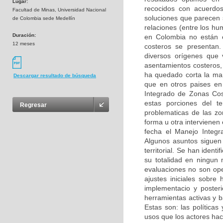
Lugar:
recocidos con acuerdo
Facultad de Minas, Universidad Nacional
soluciones que parecen s
de Colombia sede Medellín
relaciones (entre los h
Duración:
en Colombia no están e
12 meses
costeros se presentan.
diversos orígenes que
asentamientos costeros,
ha quedado corta la mane
Descargar resultado de búsqueda
que en otros paises en
Integrado de Zonas Cost
estas porciones del t
Regresar
problematicas de las z
forma u otra intervienen 
fecha el Manejo Integ
Algunos asuntos siguen 
territorial. Se han ident
su totalidad en ningun 
evaluaciones no son ope
ajustes iniciales sobre
implementacio y posteri
herramientas activas y bá
Estas son: las políticas
usos que los actores hac