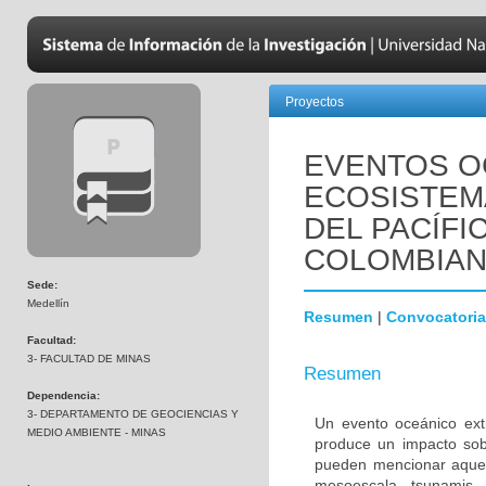
Proyectos
EVENTOS O
ECOSISTEM
DEL PACÍFI
COLOMBIA
Sede:
Medellín
Resumen
|
Convocatoria
Facultad:
3- FACULTAD DE MINAS
Resumen
Dependencia:
3- DEPARTAMENTO DE GEOCIENCIAS Y
Un evento oceánico ext
MEDIO AMBIENTE - MINAS
produce un impacto sob
pueden mencionar aquel
mesoescala, tsunamis, 