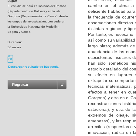
Lugar:
cambio en el clima a e
El estudio se hará en las islas del Rosario
deficiente habilidad par
(Departamento de Bolívar) y en la isla
Gorgona (Departamento de Cauca), desde
la frecuencia de ocurre
los grupos de investigación, con sede en
observaciones directas d
la Universidad Nacional de Medellín,
distintas regiones y ti
Bogotá y Caribe.
Por tanto, es necesario 
así como su variabilidad
Duración:
largo plazo; además de 
36 meses
abundancia de las espec
ecosistemas insulares de
han sido sometidos his
Descargar resultado de búsqueda
estudio detallado del com
su efecto en lugares 
extrapolar su comportam
Regresar
técnicas matemáticas, p
efectos a tener en cuen
Gorgona) y otro en el Ca
reconstrucciones histór
estacional), y otra de l
extremos de oleaje, ni
amenazas), y las respu
arrecifes (respuestas o v
innovación, radica en l