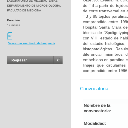
Objetivo: Evaluar la uti
LABORATORIO DE MICOBACTERIAS,
de TB a partir de tejido
DEPARTAMENTO DE MICROBIOLOGÍA.
de corte transversal en 
FACULTAD DE MEDICINA
TB y 85 tejidos parafina
Duración:
comprendido entre 1996
12 meses
Hospital Santa Clara de
técnica de “Spoligotypi
con VIH, estado de habit
del estudio histológico,
Descargar resultado de búsqueda
histopatológicas. Resu
diferenciar miembros 
embebidos en parafina co
Regresar
linajes que circulante
comprendido entre 1996 
Convocatoria
Nombre de la
convocatoria:
Modalidad: