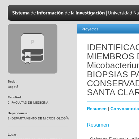
Proyectos
IDENTIFIC
MIEMBROS 
Micobacteriu
BIOPSIAS 
CONSERVAD
Sede:
Bogotá
SANTA CLA
Facultad:
2- FACULTAD DE MEDICINA
Resumen
|
Convocatoria
Dependencia:
2- DEPARTAMENTO DE MICROBIOLOGÍA
Resumen
Lugar: