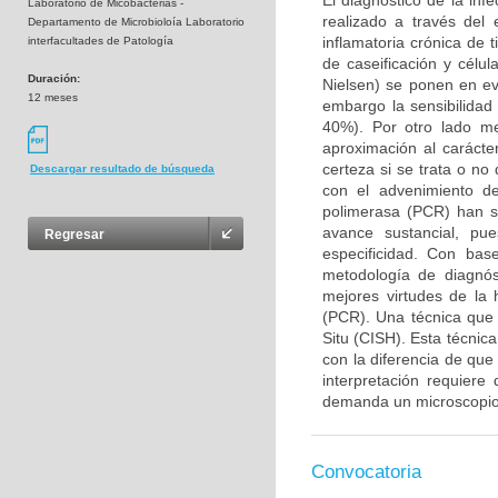
El diagnóstico de la inf
Laboratorio de Micobacterias -
realizado a través del 
Departamento de Microbioloía Laboratorio
inflamatoria crónica de
interfacultades de Patología
de caseificación y célu
Duración:
Nielsen) se ponen en evi
12 meses
embargo la sensibilidad 
40%). Por otro lado me
aproximación al carácte
certeza si se trata o no
Descargar resultado de búsqueda
con el advenimiento de
polimerasa (PCR) han si
avance sustancial, pu
Regresar
especificidad. Con bas
metodología de diagnós
mejores virtudes de la 
(PCR). Una técnica que 
Situ (CISH). Esta técnica
con la diferencia de qu
interpretación requiere
demanda un microscopio 
Convocatoria