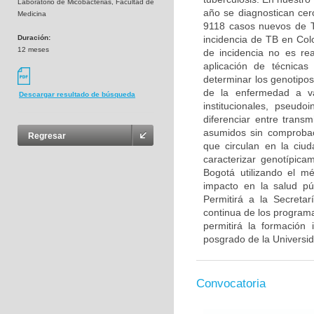
Laboratorio de Micobacterias, Facultad de
año se diagnostican cer
Medicina
9118 casos nuevos de TB
Duración:
incidencia de TB en Col
12 meses
de incidencia no es rea
aplicación de técnicas
determinar los genotipos
de la enfermedad a va
Descargar resultado de búsqueda
institucionales, pseudo
diferenciar entre trans
asumidos sin comprobac
Regresar
que circulan en la ciu
caracterizar genotípica
Bogotá utilizando el m
impacto en la salud púb
Permitirá a la Secreta
continua de los programa
permitirá la formación
posgrado de la Universi
Convocatoria