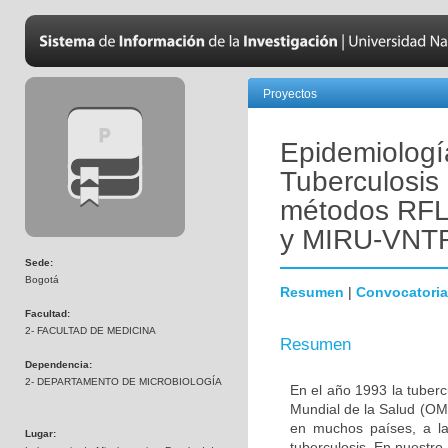
Proyectos
Epidemiologí
Tuberculosis 
métodos RF
y MIRU-VNTR
Sede:
Bogotá
Resumen
|
Convocatoria
Facultad:
2- FACULTAD DE MEDICINA
Resumen
Dependencia:
2- DEPARTAMENTO DE MICROBIOLOGÍA
En el año 1993 la tuber
Mundial de la Salud (OMS
en muchos países, a la
Lugar:
tuberculosis. En nuestro