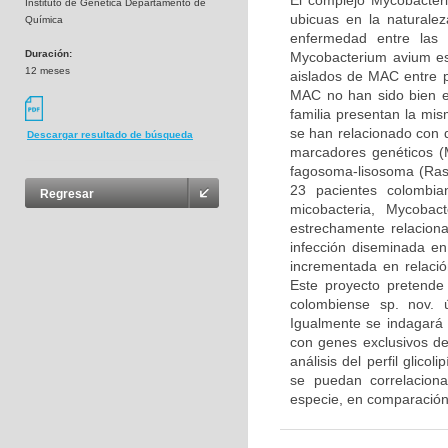
El complejo Mycobacter
Instituto de Genética Departamento de
ubicuas en la natural
Química
enfermedad entre las 
Duración:
Mycobacterium avium es
12 meses
aislados de MAC entre p
MAC no han sido bien e
familia presentan la mi
se han relacionado con di
Descargar resultado de búsqueda
marcadores genéticos (M
fagosoma-lisosoma (Rast
23 pacientes colombia
Regresar
micobacteria, Mycoba
estrechamente relacio
infección diseminada en
incrementada en relació
Este proyecto pretende
colombiense sp. nov. 
Igualmente se indagará 
con genes exclusivos d
análisis del perfil glico
se puedan correlaciona
especie, en comparación