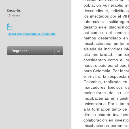
---
población vulnerable: i
descendiente, individuo
Duración:
15 meses
los infectados por el V
tuberculosis multidrogo
desafío en el diagnóstic
así como en el conocimi
Descargar resultado de búsqueda
hemos desarrollado en 
micobacteriana perten
aislada de individuos i
Regresar
alta mortalidad. Tambi
considerado como el má
nuestro país por el puer
para Colombia. Por lo tan
e in-vitro, la respuest
Colombia, realizado en
marcadores lipídicos d
moleculares de su alt
micobacterias en nuestr
universitaria. Por lo tant
a la formación tanto de
directa estarán involuc
colaboración en investig
micobacterias perteneci