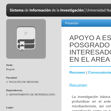
Proyectos
APOYO A ES
POSGRADO 
INTERESADO
EN EL AREA
Sede:
Bogotá
Resumen
|
Convocatoria
Facultad:
2- FACULTAD DE MEDICINA
Resumen
Dependencia:
2- DEPARTAMENTO DE MICROBIOLOGÍA
La investigación básic
profundizar en el ent
micobacteriosis, así co
Lugar:
considerada como un pr