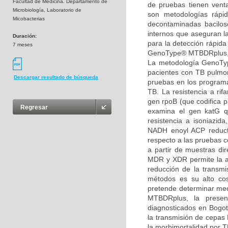
Facultad de Medicina. Departamento de
de pruebas tienen venta
Microbiología, Laboratorio de
son metodologías rápi
Micobacterias
decontaminadas bacilosco
internos que aseguran l
Duración:
para la detección rápida
7 meses
GenoType® MTBDRplus, pa
La metodología GenoTyp
pacientes con TB pulmon
Descargar resultado de búsqueda
pruebas en los programa
TB. La resistencia a ri
gen rpoB (que codifica p
Regresar
examina el gen katG qu
resistencia a isoniazid
NADH enoyl ACP reduct
respecto a las pruebas c
a partir de muestras dir
MDR y XDR permite la ad
reducción de la transm
métodos es su alto cos
pretende determinar me
MTBDRplus, la presenc
diagnosticados en Bogotá
la transmisión de cepas
la morbimortalidad por T