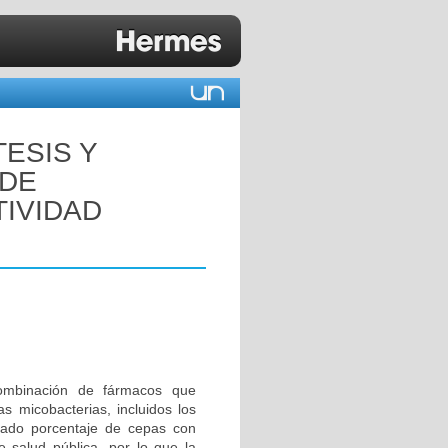
TESIS Y
 DE
TIVIDAD
combinación de fármacos que
s micobacterias, incluidos los
vado porcentaje de cepas con
e salud pública, por lo que la