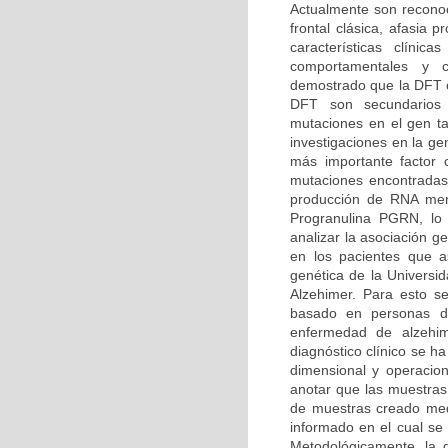
Actualmente son reconoc
frontal clásica, afasia
características clíni
comportamentales y co
demostrado que la DFT o
DFT son secundarios
mutaciones en el gen t
investigaciones en la g
más importante factor
mutaciones encontradas
producción de RNA mens
Progranulina PGRN, lo 
analizar la asociación 
en los pacientes que as
genética de la Univers
Alzehimer. Para esto se
basado en personas dia
enfermedad de alzehi
diagnóstico clínico se h
dimensional y operacion
anotar que las muestras
de muestras creado medi
informado en el cual se 
Metodológicamente, la d