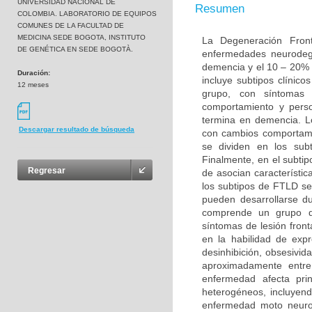
UNIVERSIDAD NACIONAL DE
Resumen
COLOMBIA. LABORATORIO DE EQUIPOS
COMUNES DE LA FACULTAD DE
MEDICINA SEDE BOGOTA, INSTITUTO
La Degeneración Fron
DE GENÉTICA EN SEDE BOGOTÀ.
enfermedades neurodeg
demencia y el 10 – 20% 
Duración:
incluye subtipos clínic
12 meses
grupo, con síntomas 
comportamiento y perso
termina en demencia. L
Descargar resultado de búsqueda
con cambios comportame
se dividen en los sub
Finalmente, en el subt
Regresar
de asocian característi
los subtipos de FTLD s
pueden desarrollarse d
comprende un grupo de
síntomas de lesión fron
en la habilidad de exp
desinhibición, obsesivid
aproximadamente entr
enfermedad afecta pri
heterogéneos, incluyend
enfermedad moto neurona