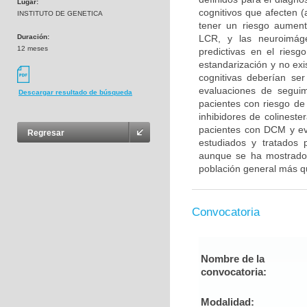
Lugar:
cognitivos que afecten 
INSTITUTO DE GENETICA
tener un riesgo aumen
Duración:
LCR, y las neuroimág
12 meses
predictivas en el ries
estandarización y no ex
cognitivas deberían se
evaluaciones de seguim
Descargar resultado de búsqueda
pacientes con riesgo de
inhibidores de colinest
pacientes con DCM y evi
Regresar
estudiados y tratados p
aunque se ha mostrado 
población general más 
Convocatoria
Nombre de la
convocatoria:
Modalidad: