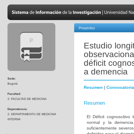
Proyectos
Estudio longi
observaciona
déficit cogno
a demencia
Sede:
Bogotá
Resumen
|
Convocatoria
Facultad:
2- FACULTAD DE MEDICINA
Resumen
Dependencia:
2- DEPARTAMENTO DE MEDICINA
El Déficit cognoscitiv
INTERNA
normal y la demencia.
suficientemente severos
definidos para el diagn