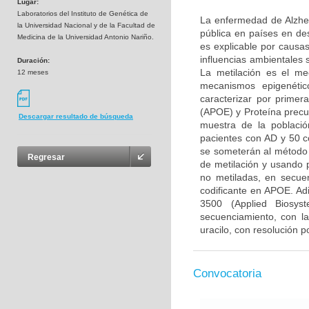
Lugar:
Laboratorios del Instituto de Genética de
La enfermedad de Alzhei
la Universidad Nacional y de la Facultad de
pública en países en de
Medicina de la Universidad Antonio Nariño.
es explicable por causa
influencias ambientales
Duración:
La metilación es el me
12 meses
mecanismos epigenétic
caracterizar por primer
(APOE) y Proteína precu
Descargar resultado de búsqueda
muestra de la poblaci
pacientes con AD y 50 c
se someterán al método 
Regresar
de metilación y usando p
no metiladas, en secu
codificante en APOE. Ad
3500 (Applied Biosys
secuenciamiento, con la
uracilo, con resolución p
Convocatoria