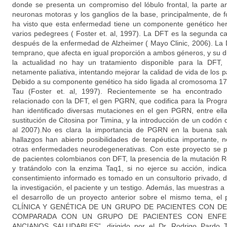
donde se presenta un compromiso del lóbulo frontal, la parte ant
neuronas motoras y los ganglios de la base, principalmente, de 
ha visto que esta enfermedad tiene un componente genético her
varios pedegrees ( Foster et. al, 1997). La DFT es la segunda
después de la enfermedad de Alzheimer ( Mayo Clinic, 2006). La
temprano, que afecta en igual proporción a ambos géneros, y su 
la actualidad no hay un tratamiento disponible para la DFT, 
netamente paliativa, intentando mejorar la calidad de vida de los p
Debido a su componente genético ha sido ligada al cromosoma 17,
Tau (Foster et. al, 1997). Recientemente se ha encontrad
relacionado con la DFT, el gen PGRN, que codifica para la Progra
han identificado diversas mutaciones en el gen PGRN, entre el
sustitución de Citosina por Timina, y la introducción de un codón
al 2007).No es clara la importancia de PGRN en la buena salu
hallazgos han abierto posibilidades de terapéutica importante, 
otras enfermedades neurodegenerativas. Con este proyecto se p
de pacientes colombianos con DFT, la presencia de la mutación R
y tratándolo con la enzima Taq1, si no ejerce su acción, indic
consentimiento informado es tomado en un consultorio privado, d
la investigación, el paciente y un testigo. Además, las muestras 
el desarrollo de un proyecto anterior sobre el mismo tema, 
CLÍNICA Y GENÉTICA DE UN GRUPO DE PACIENTES CON 
COMPARADA CON UN GRUPO DE PACIENTES CON ENFE
ANCIANOS SALUDABLES”, dirigido por el Dr. Rodrigo Pardo Tu