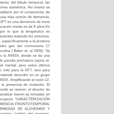
erior del lóbulo temporal, las
forma asimétrica. Así mismo se
editario por el compromiso de
 causa más común de demencia,
 DFT es una demencia de inicio
duración media es de 8 años En
por lo que la terapéutica es
acientes tratando los síntomas.
 específicamente a la proteína
o otro gen del cromosoma 17
nulina ( Baker et. al 2006). Se
las la R493X, donde se da una
 de parada prematuro (spina et.
d mental, pero estos últimos
no solo para la DFT, sino para
retende describir en un grupo
493X. Amplificando el exón 12,
a la presencia de mutación. El
onde se reúnen, el director de
a analizar fueron ya tomadas en
el proyecto “CARACTERIZACIÓN
DEMENCIA FRONTOTEMPORAL
RMEDAD DE ALZHEIMER Y
rriago (código del proyecto: