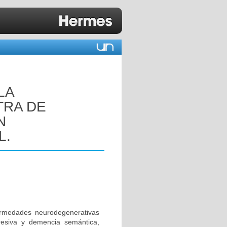
LA
TRA DE
N
L.
rmedades neurodegenerativas
resiva y demencia semántica,