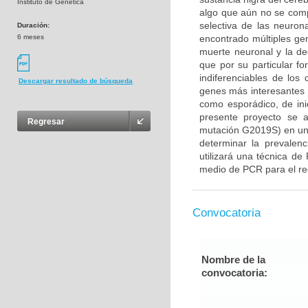
Instituto de Genética
algo que aún no se com
selectiva de las neuron
Duración:
6 meses
encontrado múltiples gen
muerte neuronal y la d
que por su particular f
indiferenciables de lo
Descargar resultado de búsqueda
genes más interesantes 
como esporádico, de ini
presente proyecto se 
Regresar
mutación G2019S) en un
determinar la prevalenc
utilizará una técnica de
medio de PCR para el rec
Convocatoria
Nombre de la
convocatoria: