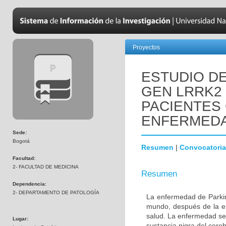
Proyectos
ESTUDIO DE
GEN LRRK2
PACIENTES
ENFERMEDA
Sede:
Bogotá
Resumen
|
Convocatoria
Facultad:
2- FACULTAD DE MEDICINA
Resumen
Dependencia:
2- DEPARTAMENTO DE PATOLOGÍA
La enfermedad de Parki
mundo, después de la e
salud. La enfermedad se
Lugar:
sustancia nigra del cere