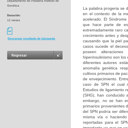
Departamento de Pediatría Instituto de
Genética
La palabra progeria se d
en el contexto de la m
Duración:
acelerado. El Síndrome
12 meses
que hace parte de es
extremadamente raro car
crecimiento antes y des
Descargar resultado de búsqueda
causando que la piel pa
casos sucede el deceso
poseen alteraciones b
Regresar
hiperinsulinismo son lo
diferentes autores es
anomalía genética resp
cultivos primarios de pa
de envejecimiento. Entr
caso de SPN el cual n
Estudios de ligamiento r
(SHG), han conducido a
embargo, no se han enc
primarios provenientes 
del SPN podría ser difer
misma vía o haciendo p
reportadas para el SPN
importante ya que en v