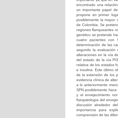
encontrado una relación
un importante papel de
propone en primer luga
posiblemente la mayor ca
de Colombia. Se pretend
regiones flanqueantes n
genético se pretende hac
cuatro pacientes con 
determinación de las car
segundo la evaluación m
alteraciones en la vía d
del estado de la vía PI
relativa de los estados 
e insulina. Este último 
de la extensión de los 
evidencia clínica de alt
a lo anteriormente menc
SPN posiblemente hace pa
y el envejecimiento no
fisiopatología del enve
discusión alrededor d
importancia para expl
comprensión de las difer