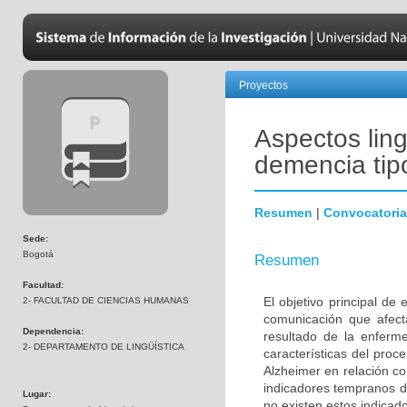
Proyectos
Aspectos ling
demencia tip
Resumen
|
Convocatoria
Sede:
Bogotá
Resumen
Facultad:
El objetivo principal de
2- FACULTAD DE CIENCIAS HUMANAS
comunicación que afec
Dependencia:
resultado de la enferme
2- DEPARTAMENTO DE LINGÜÍSTICA
características del pro
Alzheimer en relación c
indicadores tempranos de
Lugar:
no existen estos indicad