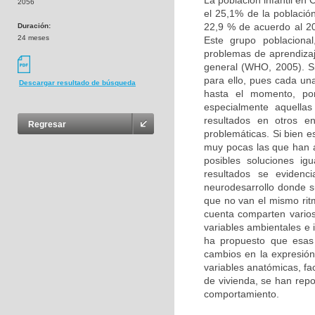
La población infantil en
2056
el 25,1% de la població
22,9 % de acuerdo al 20
Duración:
24 meses
Este grupo poblacional
problemas de aprendizaj
general (WHO, 2005). Si
para ello, pues cada un
Descargar resultado de búsqueda
hasta el momento, por
especialmente aquellas
resultados en otros e
Regresar
problemáticas. Si bien e
muy pocas las que han 
posibles soluciones ig
resultados se evidenc
neurodesarrollo donde s
que no van el mismo ritm
cuenta comparten varios 
variables ambientales e 
ha propuesto que esas
cambios en la expresión 
variables anatómicas, fa
de vivienda, se han rep
comportamiento.