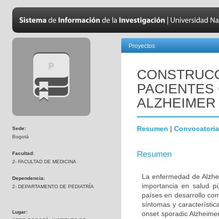
Proyectos
CONSTRUCC
PACIENTES
ALZHEIMER
Resumen
|
Convocatoria
Sede:
Bogotá
Resumen
Facultad:
2- FACULTAD DE MEDICINA
La enfermedad de Alzhei
Dependencia:
importancia en salud p
2- DEPARTAMENTO DE PEDIATRÍA
países en desarrollo co
síntomas y característic
Lugar:
onset sporadic Alzheime