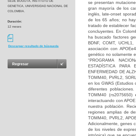
SEDE BOGOTÁ, INSTITUTO DE
se presentan mutacione
GENETICA, UNIVERSIDAD NACIONAL DE
gran mayoría de los ca
COLOMBIA.
inglés, late-onset spor
de los 65 años; no hay
Duración:
tratado de establecer fa
12 meses
concluyentes. En Colomb
ha buscado factores ge
BDNF, COMT, UCHL1, TA
Descargar resultado de búsqueda
asociación con APOEe4 
genético no solamente e
“PROGRAMA NACION
Regresar
ESTADÍSTICA PARA 
ENFERMEDAD DE ALZHEI
TOMM40, PVRL2, SORL1,
en los GWAS (Estudios d
diferentes poblaciones
TOMM40 (rs2075650) e
interactuando con APOE 
nuestra población. Rec
regiones amplias de de
TOMM40, PVRL2, APOE y 
Adicionalmente, genes 
de los niveles de expre
intrónica) que se encue