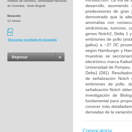
Introducción: La vía de 
Instituto de Genética, Universidad Nacional
desarrollo, asumiendo 
de Colombia - Sede Bogotá
predecesores de gran p
Duración:
demostrado que la alt
12 meses
anomalías con consecu
sindrómicas, tumores, cá
genes Notch2, Delta 1 y
embriones de pollo (est
Descargar resultado de búsqueda
gallus) a ~37 0C proven
según Hamburger y Hamil
muestras se seccionar
Regresar
electrónico marca Kaika®
Universidad de Pompeu F
Delta1 (Dll1). Resultado
de señalización Notch 
embriones de pollo, d
señalización Notch obten
investigación de Biolo
fundamental para propon
conocer más detalladamen
derivadas de la variación
Convocatoria