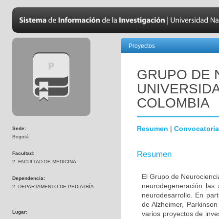
Proyectos
GRUPO DE 
UNIVERSID
COLOMBIA
Resumen
|
Convocatoria
Sede:
Bogotá
Resumen
Facultad:
2- FACULTAD DE MEDICINA
El Grupo de Neurociencia
Dependencia:
neurodegeneración las a
2- DEPARTAMENTO DE PEDIATRÍA
neurodesarrollo. En part
de Alzheimer, Parkinson
Lugar:
varios proyectos de inve